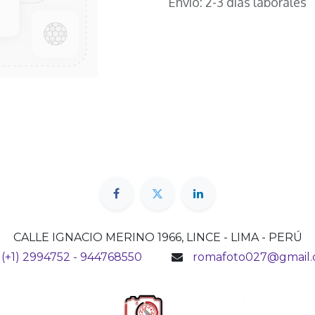
Envío: 2-3 días laborales
CALLE IGNACIO MERINO 1966, LINCE - LIMA - PERÚ
(+1) 2994752 - 944768550
romafoto027@gmail